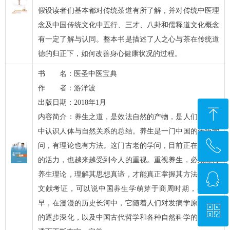
假设读者们基本都对传统茶道有所了解，并对传统中医理
念及中国传统文化中五行、三才、八卦和儒释道文化概念
有一定了解与认同。整本书是描述了人之心与茶在传统道
德的归正下，如何改善身心健康状况的过程。
书 名：医圣中医宝典
作 者：游洋波
出版日期：2018年1月
ꁸ
内容简介：养生之道，是效法自然的产物，是人们对实践
中认识人体与自然关系的总结。养生是一门中国的传统学
ꂅ
回到顶部
问，有理论也有方法。这门古老的学问，目前正在焕发新
的活力，也越来越受到今人的重视。重视养生，必须懂得
ꁗ
养生理论，理解其思想真谛，才能真正掌握其方法。根据
010-58674838
文献考证，可以说中国养生学萌芽于商周时期，甚或更
早，在漫漫的历史长河中，它随着人们对发病学原理认识
ꀥ
QQ客服
的逐步深化，以及中国古代哲学和各种自然科学的不断渗