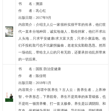
书 名：溯源
作 者：巩心红
出版日期：2017年9月
内容简介：介绍主人公一家很朴实很平常的传承，他们世
代一直本分地种田，诚实地做人，勤俭持家，他们不求出
人头地，只求平安健康i求大富大贵，只求小康温饱。他
们不投机取巧也不坑蒙拐骗偷，老老实实勤勤恳恳。然而
一场动乱，带给主人公的只有无助，还要承担动乱所带来
的一切后果。
书 名：国医 防治亚健康
作 者：陈佳明
出版日期：2018年1月
内容简介：何谓中医养生？古人云：善养生者，上养神
智，中养形态，下养筋骨。养生不是简单的体育锻炼，也
不是吃一顿营养餐、打一套太极拳。养生是以调阴阳、和
气血、保精神为原则，运用调神、导引吐纳、四时调摄、