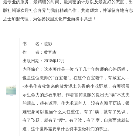
最专业的服务、最精细的时间、最周密的计划以及最友好的态度，出
版社竭诚欢迎社会各界与我们精诚合作，共建辉煌，并诚征各地有志
之士加盟代理，为弘扬我国文化产业而携手共进！
书 名：疏影
作 者：黄宜杰
出版日期：2018年12月
内容简介：这本著作是一位当了几十年教师的心路历程，
也是这位教师的“百宝箱”。在这个百宝箱中，有藏宝人---
-本书作者收集来的散发泥土芳香的小花野草，有顽强展
示生命力的沙石果籽。作者言简意赅的提出无“读”不丈夫
的观点，很有道理。作为求真的人，没有点阅历历练，很
难想象可以担当什么大任重任。有了“读，就有了见识，
有了飞跃，就有了”度“。有了读，有了度，自然而然就知
道，这个世界需要拿什么资本去做我们的事业。