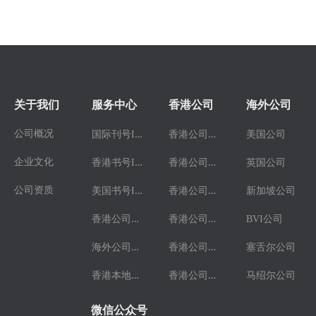
关于我们
服务中心
香港公司
海外公司
国
际刊号ISSN
香
港公司注册
公司概况
美国公司
香
港书号ISBN
香
港公司年审
企业文化
英国公司
美
国书号ISBN
香
港公司更名
公司资质
新加坡公司
香
港公司业务
香
港公司转股
BVI公司
海
外公司业务
香
港公司开户
塞舌尔公司
香
港本地刊注册
香
港公司注销
马绍尔公司
微信公众号